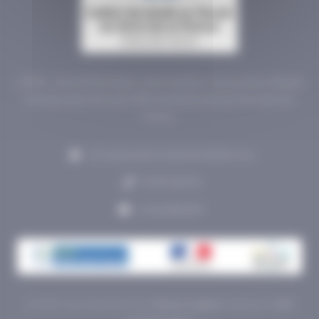
L'ISTNF, c'est de l'information, des formations, des journées d'études
et des groupes de travail 100% #santéautravail dans les Hauts-de-
France.
235 avenue de la recherche 59120 Loos
03 28 55 06 20
contact@istnf.fr
© ISTNF. Tous droits réservés.
Mentions légales
. Réalisation
SDM