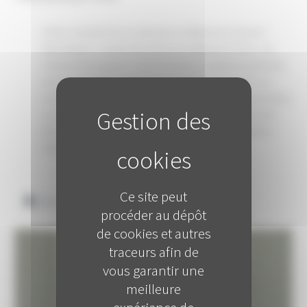
ISTNF. Comment t’es tu retrouvé en médecine du travail ?
Alain Moniez. J’ai fait mes études de médecine à Paris. J’ai
d’abord fait quelques remplacements en médecine générale,
puis j’ai travaillé en médecine préventive universitaire : il y
avait beaucoup de vacataires, et, sur chaque site universitaire,
un ou deux médecins au moins à mi temps, travaillant avec
des infirmières, des assistantes sociales et des secrétaires.
(extrait)
Ce site peut
Téléchargez l'entretien avec Alain Moniez
procéder au dépôt
de cookies et autres
traceurs afin de
vous garantir une
meilleure