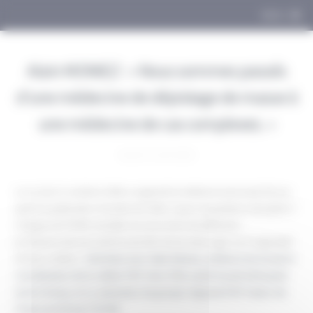
Panneau de gestion des cookies
MENU
Alain MONIEZ : « Nous sommes passés
d’une médecine de dépistage de masse à
une médecine de cas complexes. »
lundi 27 avril 2026
La Loi du 11 octobre 1946 a organisé la médecine du travail. 80 ans
après la publication du texte de 1946, à quoi ressemble la discipline ?
L’équipe de l’ISTNF est allée à la rencontre de différents
professionnels de santé-travail afin de les interroger sur l’originalité
de leurs métiers :
Entretien avec Alain Moniez, médecin du travail et
coordinateur de la cellule PDP chez Pôle santé travail métropole
nord à Douai, et co-animateur du groupe régional PDP Hauts-de-
France porté par l’ISTNF.