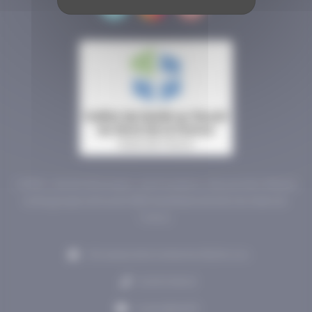
L'ISTNF, c'est de l'information, des formations, des journées d'études
et des groupes de travail 100% #santéautravail dans les Hauts-de-
France.
235 avenue de la recherche 59120 Loos
03 28 55 06 20
contact@istnf.fr