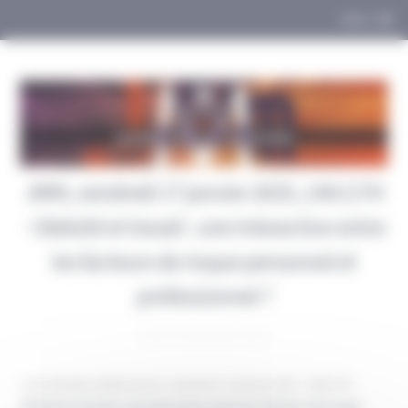
Panneau de gestion des cookies
MENU
JMM, vendredi 17 janvier 2025, 14H/17H
- Obésité et travail : une interaction entre
les facteurs de risque personnel et
professionnel ?
lundi 16 décembre 2024
Journée Marcel Marchand, vendredi 17 janvier 2025 - 14H/17H
Obésité et travail : une interaction entre les facteurs de risque